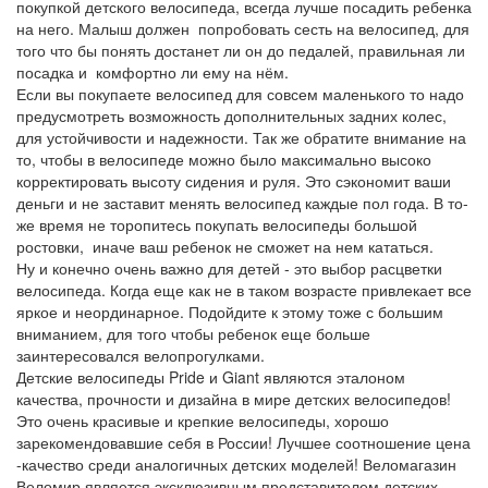
покупкой детского велосипеда, всегда лучше посадить ребенка
на него. Малыш должен попробовать сесть на велосипед, для
того что бы понять достанет ли он до педалей, правильная ли
посадка и комфортно ли ему на нём.
Если вы покупаете велосипед для совсем маленького то надо
предусмотреть возможность дополнительных задних колес,
для устойчивости и надежности. Так же обратите внимание на
то, чтобы в велосипеде можно было максимально высоко
корректировать высоту сидения и руля. Это сэкономит ваши
деньги и не заставит менять велосипед каждые пол года. В то-
же время не торопитесь покупать велосипеды большой
ростовки, иначе ваш ребенок не сможет на нем кататься.
Ну и конечно очень важно для детей - это выбор расцветки
велосипеда. Когда еще как не в таком возрасте привлекает все
яркое и неординарное. Подойдите к этому тоже с большим
вниманием, для того чтобы ребенок еще больше
заинтересовался велопрогулками.
Детские велосипеды Pride и Giant являются эталоном
качества, прочности и дизайна в мире детских велосипедов!
Это очень красивые и крепкие велосипеды, хорошо
зарекомендовавшие себя в России! Лучшее соотношение цена
-качество среди аналогичных детских моделей! Веломагазин
Веломир является эксклюзивным представителем детских