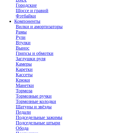
Городские
Шоссе и гравий
Фэтбайки
Компоненты
Вилки и амортизаторы
Рамы
Рули
Втулки
Вынос
Грипсы и обмотки
Заглушки руля
Камеры
Каретки
Кассеты
Крюки
Манетки
Тормоза
Тормозные ручки
Тормозные колодки
Шатуны и звёзды
Педали
Подседельные зажимы
Подседельные штыри
Обода