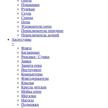
Обода
Покрышки
Рулевые
Седла
Спицы
Цепи
Успокоители цепи
Переключатели передние
Переключатель задний
Аксессуары
+
Фляги
Багажники
Рюкзаки / Сумки
Замки
Защита пера
Инструмент
Компьютеры
Флягодержатели
Крылья
Кресла детские
Мойка цепи
Мигалки
Насосы
Подножки