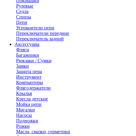
Покрышки
Рулевые
Седла
Спицы
Цепи
Успокоители цепи
Переключатели передние
Переключатель задний
Аксессуары
Фляги
Багажники
Рюкзаки / Сумки
Замки
Защита пера
Инструмент
Компьютеры
Флягодержатели
Крылья
Кресла детские
Мойка цепи
Мигалки
Насосы
Подножки
Рожки
Масла, смазки, герметики