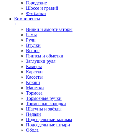
Городские
Шоссе и гравий
Фэтбайки
Компоненты
+
Вилки и амортизаторы
Рамы
Рули
Втулки
Вынос
Грипсы и обмотки
Заглушки руля
Камеры
Каретки
Кассеты
Крюки
Манетки
Тормоза
Тормозные ручки
Тормозные колодки
Шатуны и звёзды
Педали
Подседельные зажимы
Подседельные штыри
Обода