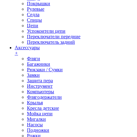
Покрышки
Рулевые
Седла
Спицы
Цепи
Успокоители цепи
Переключатели передние
Переключатель задний
Аксессуары
+
Фляги
Багажники
Рюкзаки / Сумки
Замки
Защита пера
Инструмент
Компьютеры
Флягодержатели
Крылья
Кресла детские
Мойка цепи
Мигалки
Насосы
Подножки
Рожки