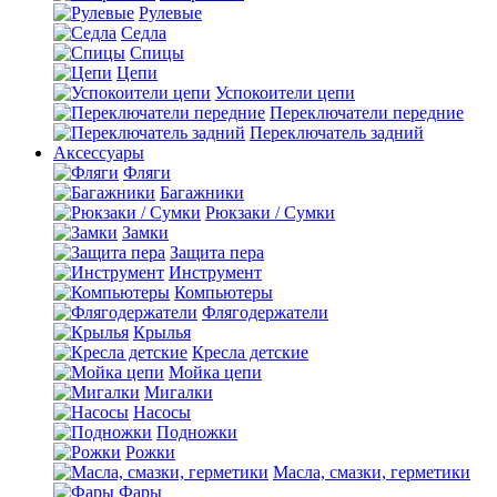
Рулевые
Седла
Спицы
Цепи
Успокоители цепи
Переключатели передние
Переключатель задний
Аксессуары
Фляги
Багажники
Рюкзаки / Сумки
Замки
Защита пера
Инструмент
Компьютеры
Флягодержатели
Крылья
Кресла детские
Мойка цепи
Мигалки
Насосы
Подножки
Рожки
Масла, смазки, герметики
Фары