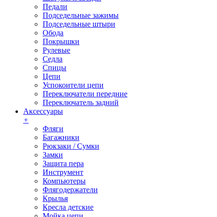
Педали
Подседельные зажимы
Подседельные штыри
Обода
Покрышки
Рулевые
Седла
Спицы
Цепи
Успокоители цепи
Переключатели передние
Переключатель задний
Аксессуары
+
Фляги
Багажники
Рюкзаки / Сумки
Замки
Защита пера
Инструмент
Компьютеры
Флягодержатели
Крылья
Кресла детские
Мойка цепи