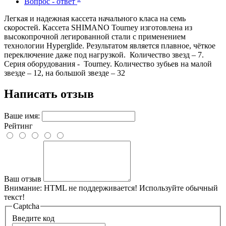
Вопрос - ответ
Легкая
и
надежная
кассета
начального
класа
на
семь
скоростей
.
Кассета
SHIMANO
Tourney
изготовлена
из
высокопрочной
легированной
стали
с
применением
технологии
Hyperglide
.
Результатом
является
плавное
,
чёткое
переключение
даже
под
нагрузкой
.
Количество
звезд
–
7
.
Серия
оборудования
-
Tourney
.
Количество
зубьев
на
малой
звезде
–
12
,
на
большой
звезде
–
32
Написать отзыв
Ваше имя:
Рейтинг
Ваш отзыв
Внимание:
HTML не поддерживается! Используйте обычный
текст!
Captcha
Введите код