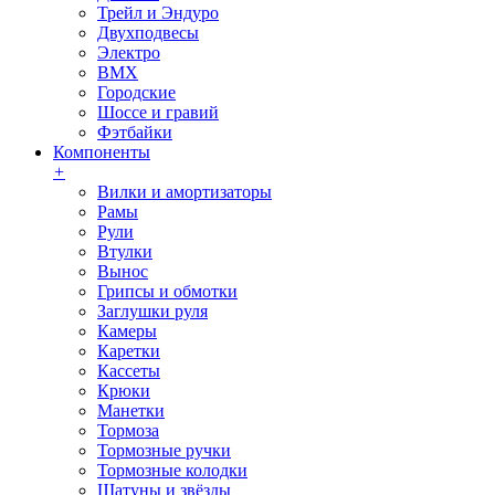
Трейл и Эндуро
Двухподвесы
Электро
BMX
Городские
Шоссе и гравий
Фэтбайки
Компоненты
+
Вилки и амортизаторы
Рамы
Рули
Втулки
Вынос
Грипсы и обмотки
Заглушки руля
Камеры
Каретки
Кассеты
Крюки
Манетки
Тормоза
Тормозные ручки
Тормозные колодки
Шатуны и звёзды