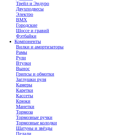
Трейл и Эндуро
Двухподвесы
Электро
BMX
Городские
Шоссе и гравий
Фэтбайки
Компоненты
Вилки и амортизаторы
Рамы
Рули
Втулки
Вынос
Грипсы и обмотки
Заглушки руля
Камеры
Каретки
Кассеты
Крюки
Манетки
Тормоза
Тормозные ручки
Тормозные колодки
Шатуны и звёзды
Педали