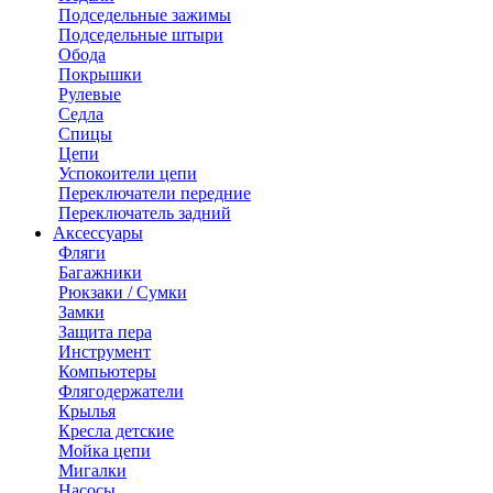
Подседельные зажимы
Подседельные штыри
Обода
Покрышки
Рулевые
Седла
Спицы
Цепи
Успокоители цепи
Переключатели передние
Переключатель задний
Аксессуары
Фляги
Багажники
Рюкзаки / Сумки
Замки
Защита пера
Инструмент
Компьютеры
Флягодержатели
Крылья
Кресла детские
Мойка цепи
Мигалки
Насосы