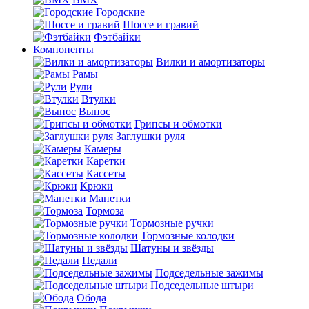
Городские
Шоссе и гравий
Фэтбайки
Компоненты
Вилки и амортизаторы
Рамы
Рули
Втулки
Вынос
Грипсы и обмотки
Заглушки руля
Камеры
Каретки
Кассеты
Крюки
Манетки
Тормоза
Тормозные ручки
Тормозные колодки
Шатуны и звёзды
Педали
Подседельные зажимы
Подседельные штыри
Обода