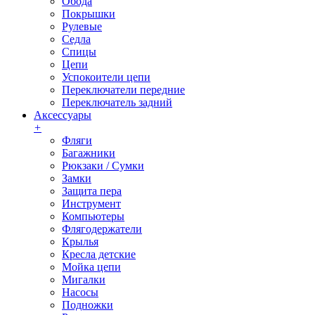
Обода
Покрышки
Рулевые
Седла
Спицы
Цепи
Успокоители цепи
Переключатели передние
Переключатель задний
Аксессуары
+
Фляги
Багажники
Рюкзаки / Сумки
Замки
Защита пера
Инструмент
Компьютеры
Флягодержатели
Крылья
Кресла детские
Мойка цепи
Мигалки
Насосы
Подножки