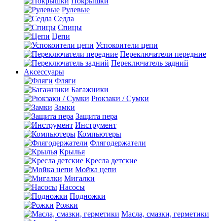
Покрышки
Рулевые
Седла
Спицы
Цепи
Успокоители цепи
Переключатели передние
Переключатель задний
Аксессуары
Фляги
Багажники
Рюкзаки / Сумки
Замки
Защита пера
Инструмент
Компьютеры
Флягодержатели
Крылья
Кресла детские
Мойка цепи
Мигалки
Насосы
Подножки
Рожки
Масла, смазки, герметики