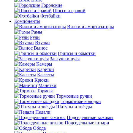
Городские
Шоссе и гравий
Фэтбайки
Компоненты
Вилки и амортизаторы
Рамы
Рули
Втулки
Вынос
Грипсы и обмотки
Заглушки руля
Камеры
Каретки
Кассеты
Крюки
Манетки
Тормоза
Тормозные ручки
Тормозные колодки
Шатуны и звёзды
Педали
Подседельные зажимы
Подседельные штыри
Обода