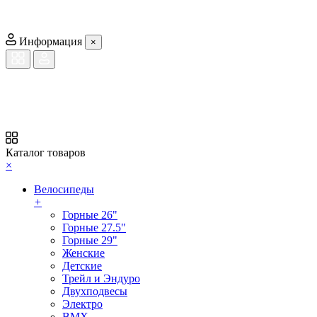
Информация
×
Каталог товаров
×
Велосипеды
+
Горные 26"
Горные 27.5"
Горные 29"
Женские
Детские
Трейл и Эндуро
Двухподвесы
Электро
BMX