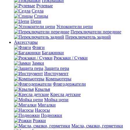
Покрышки
Рулевые
Седла
Спицы
Цепи
Успокоители цепи
Переключатели передние
Переключатель задний
Аксессуары
Фляги
Багажники
Рюкзаки / Сумки
Замки
Защита пера
Инструмент
Компьютеры
Флягодержатели
Крылья
Кресла детские
Мойка цепи
Мигалки
Насосы
Подножки
Рожки
Масла, смазки, герметики