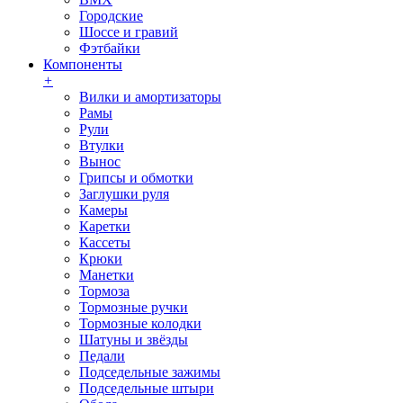
Городские
Шоссе и гравий
Фэтбайки
Компоненты
+
Вилки и амортизаторы
Рамы
Рули
Втулки
Вынос
Грипсы и обмотки
Заглушки руля
Камеры
Каретки
Кассеты
Крюки
Манетки
Тормоза
Тормозные ручки
Тормозные колодки
Шатуны и звёзды
Педали
Подседельные зажимы
Подседельные штыри