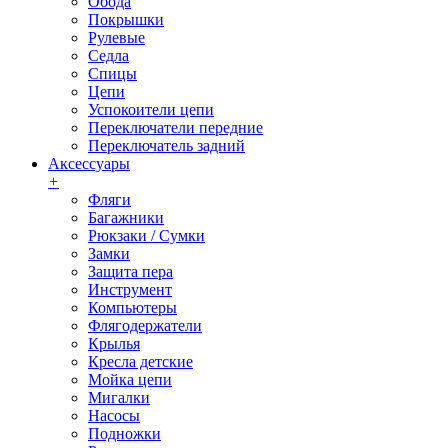
Обода
Покрышки
Рулевые
Седла
Спицы
Цепи
Успокоители цепи
Переключатели передние
Переключатель задний
Аксессуары
+
Фляги
Багажники
Рюкзаки / Сумки
Замки
Защита пера
Инструмент
Компьютеры
Флягодержатели
Крылья
Кресла детские
Мойка цепи
Мигалки
Насосы
Подножки