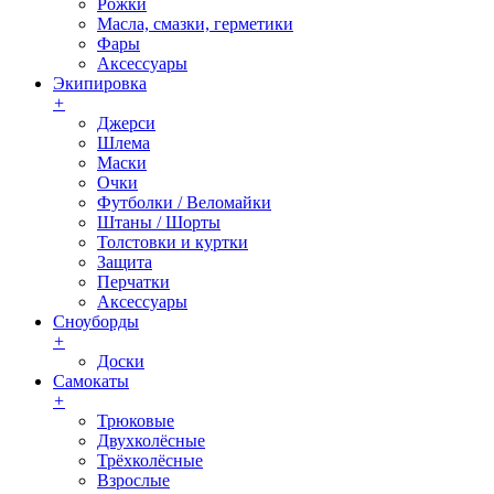
Рожки
Масла, смазки, герметики
Фары
Аксессуары
Экипировка
+
Джерси
Шлема
Маски
Очки
Футболки / Веломайки
Штаны / Шорты
Толстовки и куртки
Защита
Перчатки
Аксессуары
Сноуборды
+
Доски
Самокаты
+
Трюковые
Двухколёсные
Трёхколёсные
Взрослые