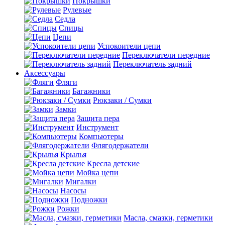
Покрышки
Рулевые
Седла
Спицы
Цепи
Успокоители цепи
Переключатели передние
Переключатель задний
Аксессуары
Фляги
Багажники
Рюкзаки / Сумки
Замки
Защита пера
Инструмент
Компьютеры
Флягодержатели
Крылья
Кресла детские
Мойка цепи
Мигалки
Насосы
Подножки
Рожки
Масла, смазки, герметики