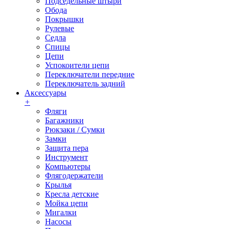
Подседельные штыри
Обода
Покрышки
Рулевые
Седла
Спицы
Цепи
Успокоители цепи
Переключатели передние
Переключатель задний
Аксессуары
+
Фляги
Багажники
Рюкзаки / Сумки
Замки
Защита пера
Инструмент
Компьютеры
Флягодержатели
Крылья
Кресла детские
Мойка цепи
Мигалки
Насосы