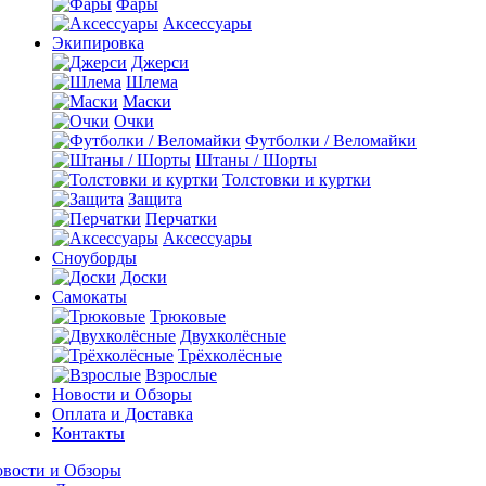
Фары
Аксессуары
Экипировка
Джерси
Шлема
Маски
Очки
Футболки / Веломайки
Штаны / Шорты
Толстовки и куртки
Защита
Перчатки
Аксессуары
Сноуборды
Доски
Самокаты
Трюковые
Двухколёсные
Трёхколёсные
Взрослые
Новости и Обзоры
Оплата и Доставка
Контакты
вости и Обзоры