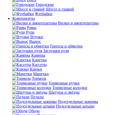
Городские
Шоссе и гравий
Фэтбайки
Компоненты
Вилки и амортизаторы
Рамы
Рули
Втулки
Вынос
Грипсы и обмотки
Заглушки руля
Камеры
Каретки
Кассеты
Крюки
Манетки
Тормоза
Тормозные ручки
Тормозные колодки
Шатуны и звёзды
Педали
Подседельные зажимы
Подседельные штыри
Обода