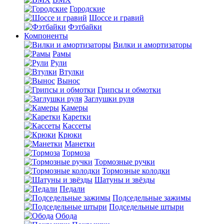
Городские
Шоссе и гравий
Фэтбайки
Компоненты
Вилки и амортизаторы
Рамы
Рули
Втулки
Вынос
Грипсы и обмотки
Заглушки руля
Камеры
Каретки
Кассеты
Крюки
Манетки
Тормоза
Тормозные ручки
Тормозные колодки
Шатуны и звёзды
Педали
Подседельные зажимы
Подседельные штыри
Обода