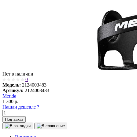
Нет в наличии
0
Модель:
2124003483
Артикул:
2124003483
Merida
1 300
р.
Нашли дешевле ?
Под заказ
Описание