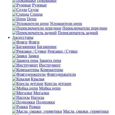
Покрышки
Рулевые
Седла
Спицы
Цепи
Успокоители цепи
Переключатели передние
Переключатель задний
Аксессуары
Фляги
Багажники
Рюкзаки / Сумки
Замки
Защита пера
Инструмент
Компьютеры
Флягодержатели
Крылья
Кресла детские
Мойка цепи
Мигалки
Насосы
Подножки
Рожки
Масла, смазки, герметики