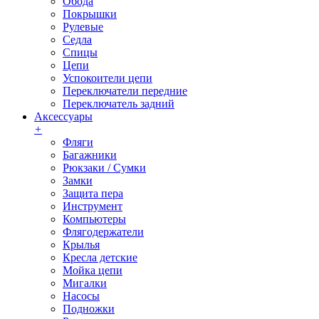
Обода
Покрышки
Рулевые
Седла
Спицы
Цепи
Успокоители цепи
Переключатели передние
Переключатель задний
Аксессуары
+
Фляги
Багажники
Рюкзаки / Сумки
Замки
Защита пера
Инструмент
Компьютеры
Флягодержатели
Крылья
Кресла детские
Мойка цепи
Мигалки
Насосы
Подножки