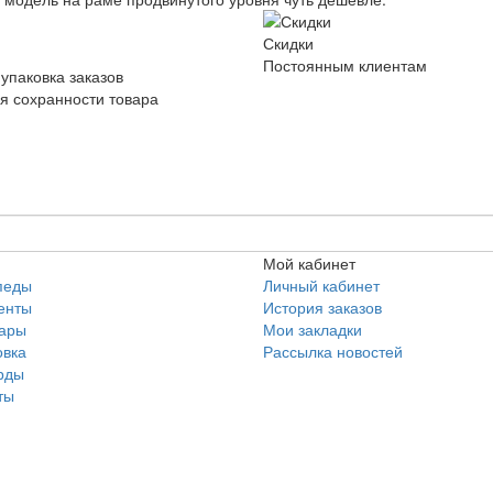
Скидки
Постоянным клиентам
упаковка заказов
я сохранности товара
Мой кабинет
педы
Личный кабинет
енты
История заказов
уары
Мои закладки
овка
Рассылка новостей
рды
ты