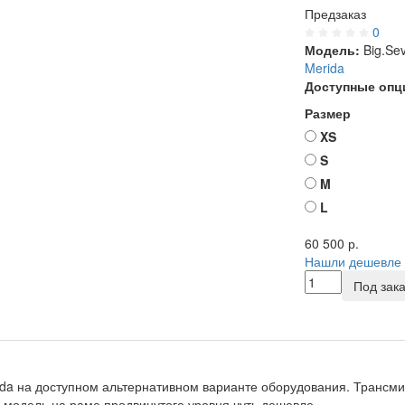
Предзаказ
0
Модель:
Big.Sev
Merida
Доступные опц
Размер
XS
S
M
L
60 500
р.
Нашли дешевле 
Под зака
da на доступном альтернативном варианте оборудования. Трансмис
 модель на раме продвинутого уровня чуть дешевле.