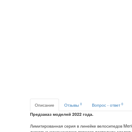
0
0
Описание
Отзывы
Вопрос - ответ
Предзаказ моделей 2022 года.
Лимитированная серия в линейке велосипедов Meri
дисковые механические тормоза позволили сделать