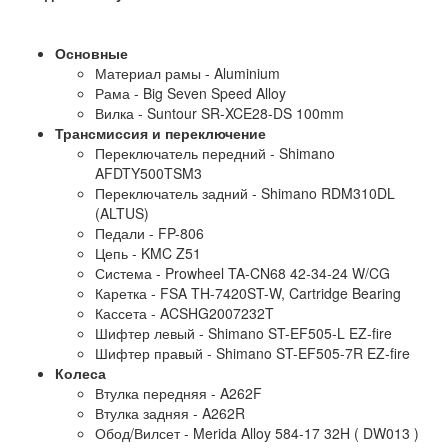
Основные
Материал рамы - Aluminium
Рама - Big Seven Speed Alloy
Вилка - Suntour SR-XCE28-DS 100mm
Трансмиссия и переключение
Переключатель передний - Shimano
AFDTY500TSM3
Переключатель задний - Shimano RDM310DL
(ALTUS)
Педали - FP-806
Цепь - KMC Z51
Система - Prowheel TA-CN68 42-34-24 W/CG
Каретка - FSA TH-7420ST-W, Cartridge Bearing
Кассета - ACSHG2007232T
Шифтер левый - Shimano ST-EF505-L EZ-fire
Шифтер правый - Shimano ST-EF505-7R EZ-fire
Колеса
Втулка передняя - A262F
Втулка задняя - A262R
Обод/Вилсет - Merida Alloy 584-17 32H ( DW013 )