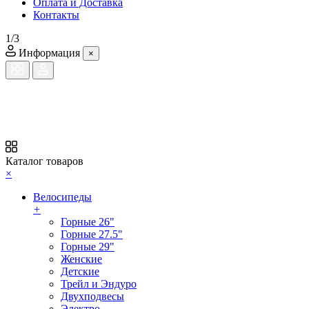
Оплата и Доставка
Контакты
1/3
Информация
×
Каталог товаров
×
Велосипеды
+
Горные 26"
Горные 27.5"
Горные 29"
Женские
Детские
Трейл и Эндуро
Двухподвесы
Электро