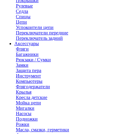
Покрышки
Рулевые
Седла
Спицы
Цепи
Успокоители цепи
Переключатели передние
Переключатель задний
Аксессуары
Фляги
Багажники
Рюкзаки / Сумки
Замки
Защита пера
Инструмент
Компьютеры
Флягодержатели
Крылья
Кресла детские
Мойка цепи
Мигалки
Насосы
Подножки
Рожки
Масла, смазки, герметики