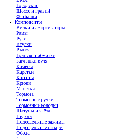
Городские
Шоссе и гравий
Фэтбайки
Компоненты
Вилки и амортизаторы
Рамы
Рули
Втулки
Вынос
Грипсы и обмотки
Заглушки руля
Камеры
Каретки
Кассеты
Крюки
Манетки
Тормоза
Тормозные ручки
Тормозные колодки
Шатуны и звёзды
Педали
Подседельные зажимы
Подседельные штыри
Обода