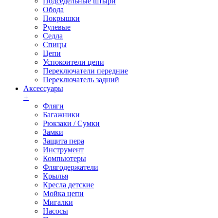
Подседельные штыри
Обода
Покрышки
Рулевые
Седла
Спицы
Цепи
Успокоители цепи
Переключатели передние
Переключатель задний
Аксессуары
+
Фляги
Багажники
Рюкзаки / Сумки
Замки
Защита пера
Инструмент
Компьютеры
Флягодержатели
Крылья
Кресла детские
Мойка цепи
Мигалки
Насосы