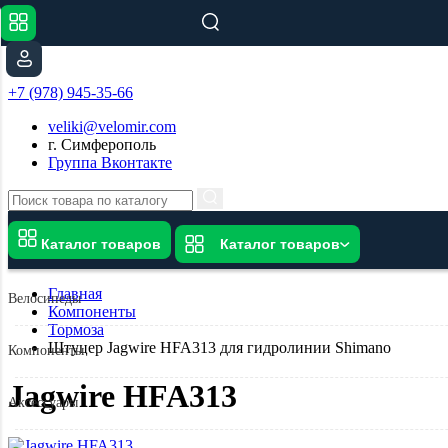
+7 (978) 945-35-66
veliki@velomir.com
г. Симферополь
Группа Вконтакте
Каталог товаров
Каталог товаров
Главная
Велосипеды
Компоненты
Тормоза
Штуцер Jagwire HFA313 для гидролинии Shimano
Компоненты
Jagwire HFA313
Аксессуары