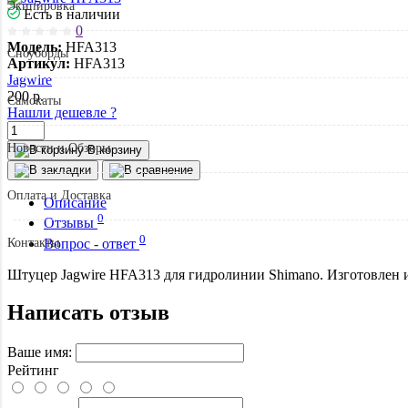
Экипировка
Есть в наличии
0
Модель:
HFA313
Сноуборды
Артикул:
HFA313
Jagwire
200
р.
Самокаты
Нашли дешевле ?
Новости и Обзоры
В корзину
Оплата и Доставка
Описание
0
Отзывы
0
Контакты
Вопрос - ответ
Штуцер Jagwire HFA313 для гидролинии Shimano. Изготовлен 
Написать отзыв
Ваше имя:
Рейтинг