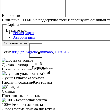
Ваш отзыв
Здравствуйте,
Внимание:
HTML не поддерживается! Используйте обычный те
войдите в кабинет
Captcha
Введите код
Регистрация
Авторизация
Оставить отзыв
Теги:
штуцер
,
jagwire
,
shimano
,
HFA313
0
В
Доставка товара
Tоваров,
на
корзине
По всем регионам России
пусто!
Лучшая упаковка заказов
Гарантия сохранности товара
0
р.
Скидки
Постоянным клиентам
100% Безопасная оплата
Любая форма приема платежей