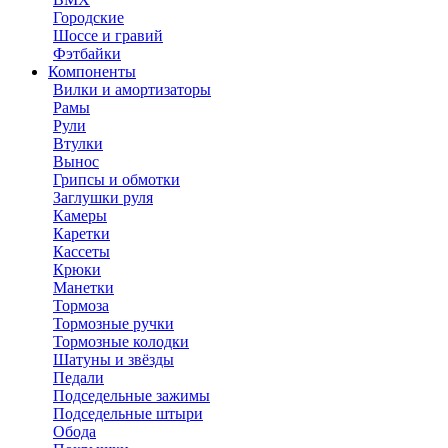
Городские
Шоссе и гравий
Фэтбайки
Компоненты
Вилки и амортизаторы
Рамы
Рули
Втулки
Вынос
Грипсы и обмотки
Заглушки руля
Камеры
Каретки
Кассеты
Крюки
Манетки
Тормоза
Тормозные ручки
Тормозные колодки
Шатуны и звёзды
Педали
Подседельные зажимы
Подседельные штыри
Обода