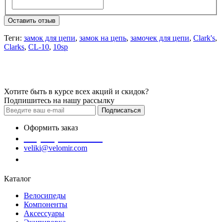
Оставить отзыв
Теги:
замок для цепи
,
замок на цепь
,
замочек для цепи
,
Clark's
,
Clarks
,
CL-10
,
10sp
Хотите быть в курсе всех акций и скидок?
Подпишитесь на нашу рассылку
Подписаться
Оформить заказ
+7 (978) 945-35-66
veliki@velomir.com
Заказать звонок
Каталог
Велосипеды
Компоненты
Аксессуары