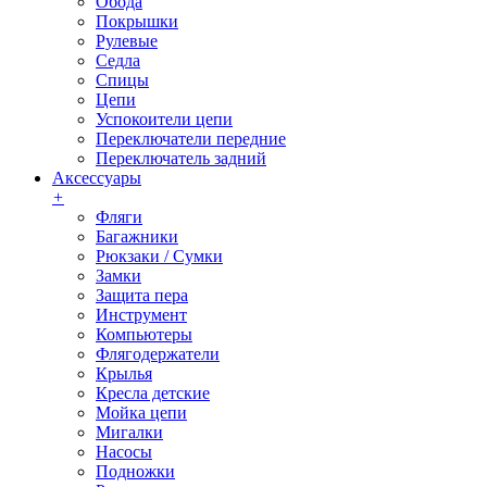
Обода
Покрышки
Рулевые
Седла
Спицы
Цепи
Успокоители цепи
Переключатели передние
Переключатель задний
Аксессуары
+
Фляги
Багажники
Рюкзаки / Сумки
Замки
Защита пера
Инструмент
Компьютеры
Флягодержатели
Крылья
Кресла детские
Мойка цепи
Мигалки
Насосы
Подножки