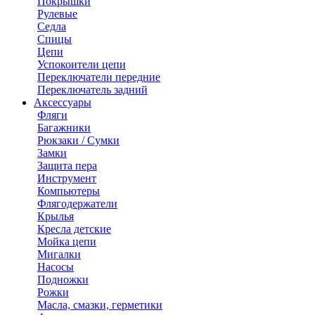
Покрышки
Рулевые
Седла
Спицы
Цепи
Успокоители цепи
Переключатели передние
Переключатель задний
Аксессуары
Фляги
Багажники
Рюкзаки / Сумки
Замки
Защита пера
Инструмент
Компьютеры
Флягодержатели
Крылья
Кресла детские
Мойка цепи
Мигалки
Насосы
Подножки
Рожки
Масла, смазки, герметики