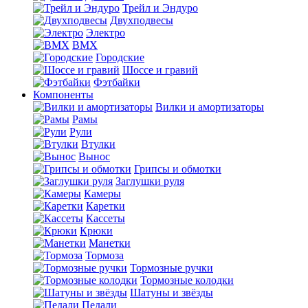
Трейл и Эндуро
Двухподвесы
Электро
BMX
Городские
Шоссе и гравий
Фэтбайки
Компоненты
Вилки и амортизаторы
Рамы
Рули
Втулки
Вынос
Грипсы и обмотки
Заглушки руля
Камеры
Каретки
Кассеты
Крюки
Манетки
Тормоза
Тормозные ручки
Тормозные колодки
Шатуны и звёзды
Педали