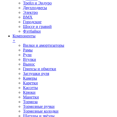
Трейл и Эндуро
Двухподвесы
Электро
BMX
Городские
Шоссе и гравий
Фэтбайки
Компоненты
+
Вилки и амортизаторы
Рамы
Рули
Втулки
Вынос
Грипсы и обмотки
Заглушки руля
Камеры
Каретки
Кассеты
Крюки
Манетки
Тормоза
Тормозные ручки
Тормозные колодки
Шатуны и звёзды