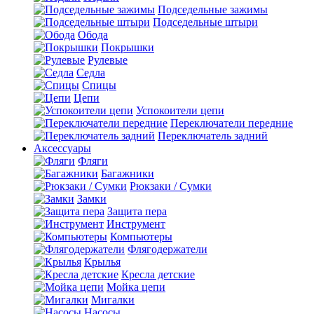
Подседельные зажимы
Подседельные штыри
Обода
Покрышки
Рулевые
Седла
Спицы
Цепи
Успокоители цепи
Переключатели передние
Переключатель задний
Аксессуары
Фляги
Багажники
Рюкзаки / Сумки
Замки
Защита пера
Инструмент
Компьютеры
Флягодержатели
Крылья
Кресла детские
Мойка цепи
Мигалки
Насосы