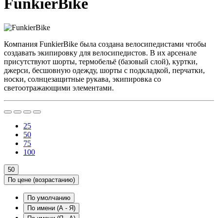
FunkierBike
Компания FunkierBike была создана велосипедистами чтобы
создавать экипировку для велосипедистов. В их арсенале
присутствуют шорты, термобельё (базовый слой), куртки,
джерси, бесшовную одежду, шорты с подкладкой, перчатки,
носки, солнцезащитные рукава, экипировка со
светоотражающими элементами.
25
50
75
100
50
По цене (возрастанию)
По умолчанию
По имени (A - Я)