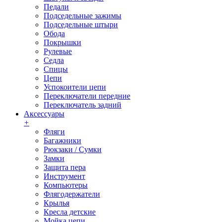
Педали
Подседельные зажимы
Подседельные штыри
Обода
Покрышки
Рулевые
Седла
Спицы
Цепи
Успокоители цепи
Переключатели передние
Переключатель задний
Аксессуары
+
Фляги
Багажники
Рюкзаки / Сумки
Замки
Защита пера
Инструмент
Компьютеры
Флягодержатели
Крылья
Кресла детские
Мойка цепи