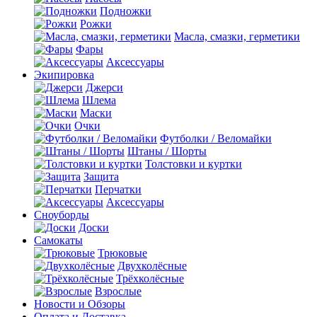
Подножки
Рожки
Масла, смазки, герметики
Фары
Аксессуары
Экипировка
Джерси
Шлема
Маски
Очки
Футболки / Веломайки
Штаны / Шорты
Толстовки и куртки
Защита
Перчатки
Аксессуары
Сноуборды
Доски
Самокаты
Трюковые
Двухколёсные
Трёхколёсные
Взрослые
Новости и Обзоры
Оплата и Доставка