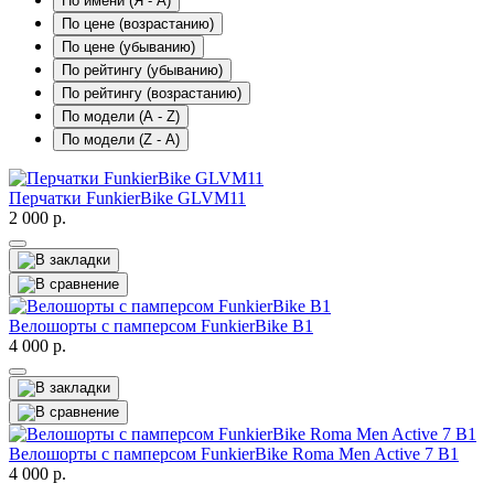
По имени (Я - A)
По цене (возрастанию)
По цене (убыванию)
По рейтингу (убыванию)
По рейтингу (возрастанию)
По модели (A - Z)
По модели (Z - A)
Перчатки FunkierBike GLVM11
2 000
р.
Велошорты с памперсом FunkierBike B1
4 000
р.
Велошорты с памперсом FunkierBike Roma Men Active 7 B1
4 000
р.